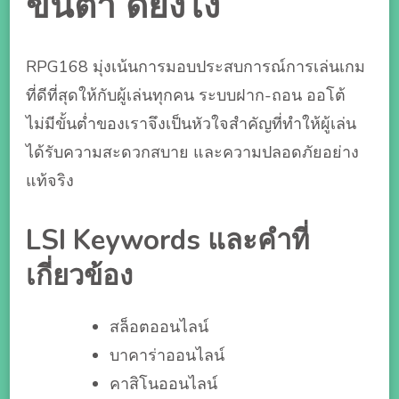
ขั้นต่ำ ดียังไง
RPG168 มุ่งเน้นการมอบประสบการณ์การเล่นเกม
ที่ดีที่สุดให้กับผู้เล่นทุกคน ระบบฝาก-ถอน ออโต้
ไม่มีขั้นต่ำของเราจึงเป็นหัวใจสำคัญที่ทำให้ผู้เล่น
ได้รับความสะดวกสบาย และความปลอดภัยอย่าง
แท้จริง
LSI Keywords และคำที่
เกี่ยวข้อง
สล็อตออนไลน์
บาคาร่าออนไลน์
คาสิโนออนไลน์