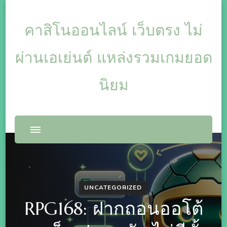
คาสิโนออนไลน์ เว็บตรง ไม่
ผ่านเอเย่นต์ แหล่งรวมเกมยอด
นิยม
UNCATEGORIZED
RPG168: ฝากถอนออโต้