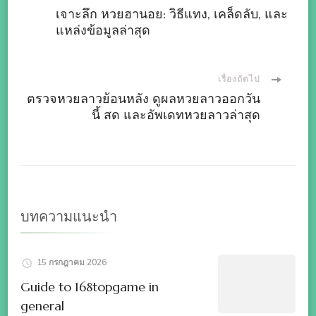
เมนู
เจาะลึก หวยฮานอย: วิธีแทง, เคล็ดลับ, และ
นำ
แหล่งข้อมูลล่าสุด
ทาง
เรื่องถัดไป
ตรวจหวยลาวย้อนหลัง ดูผลหวยลาวออกวัน
โพส
นี้ สด และอัพเดทหวยลาวล่าสุด
บทความแนะนำ
15 กรกฎาคม 2026
Guide to 168topgame in
general