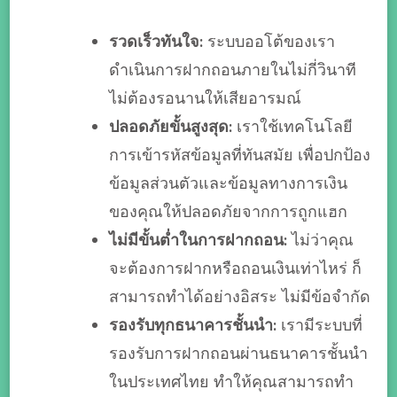
รวดเร็วทันใจ:
ระบบออโต้ของเรา
ดำเนินการฝากถอนภายในไม่กี่วินาที
ไม่ต้องรอนานให้เสียอารมณ์
ปลอดภัยขั้นสูงสุด:
เราใช้เทคโนโลยี
การเข้ารหัสข้อมูลที่ทันสมัย เพื่อปกป้อง
ข้อมูลส่วนตัวและข้อมูลทางการเงิน
ของคุณให้ปลอดภัยจากการถูกแฮก
ไม่มีขั้นต่ำในการฝากถอน:
ไม่ว่าคุณ
จะต้องการฝากหรือถอนเงินเท่าไหร่ ก็
สามารถทำได้อย่างอิสระ ไม่มีข้อจำกัด
รองรับทุกธนาคารชั้นนำ:
เรามีระบบที่
รองรับการฝากถอนผ่านธนาคารชั้นนำ
ในประเทศไทย ทำให้คุณสามารถทำ