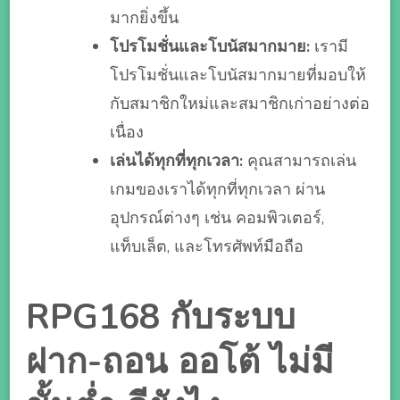
มากยิ่งขึ้น
โปรโมชั่นและโบนัสมากมาย:
เรามี
โปรโมชั่นและโบนัสมากมายที่มอบให้
กับสมาชิกใหม่และสมาชิกเก่าอย่างต่อ
เนื่อง
เล่นได้ทุกที่ทุกเวลา:
คุณสามารถเล่น
เกมของเราได้ทุกที่ทุกเวลา ผ่าน
อุปกรณ์ต่างๆ เช่น คอมพิวเตอร์,
แท็บเล็ต, และโทรศัพท์มือถือ
RPG168 กับระบบ
ฝาก-ถอน ออโต้ ไม่มี